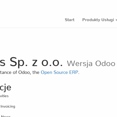
Start
Produkty Usługi
 Sp. z o.o.
Wersja Odoo
stance of Odoo, the
Open Source ERP
.
cje
vities
 Invoicing
s, News