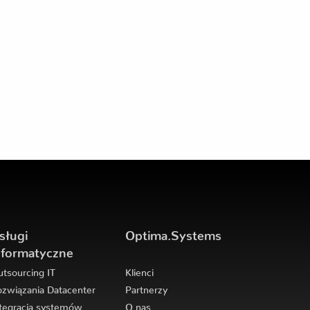
sługi
Optima.Systems
nformatyczne
tsourcing IT
Klienci
związania Datacenter
Partnerzy
tegracja systemów
O nas