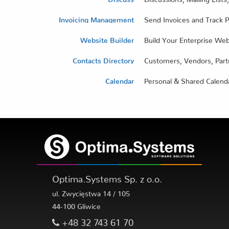
Invoicing Management
Send Invoices and Track 
Website Builder
Build Your Enterprise Web
Contacts Directory
Customers, Vendors, Partn
Calendar
Personal & Shared Calend
Optima.Systems Sp. z o.o.
ul. Zwycięstwa 14 / 105
44-100 Gliwice
+48 32 743 61 70