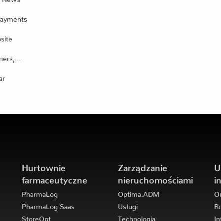
Payments
site
ers,...
ar
Hurtownie
Zarządzanie
U
farmaceutyczne
nieruchomościami
i
PharmaLog
Optima.ADM
Ou
PharmaLog Saas
Usługi
Ro
StoreOpt
Technologia
In