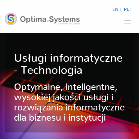
EN |
PL |
Prze
nawi
Usługi informatyczne
- Technologia
Optymalne, inteligentne,
wysokiej jakości usługi i
rozwiązania informatyczne
dla biznesu i instytucji