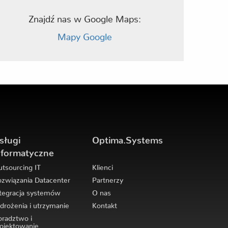
Znajdź nas w Google Maps:
Mapy Google
sługi
Optima.Systems
nformatyczne
tsourcing IT
Klienci
związania Datacenter
Partnerzy
tegracja systemów
O nas
rożenia i utrzymanie
Kontakt
radztwo i
ojektowanie