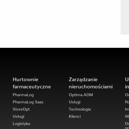
Hurtownie
Zarządzanie
U
farmaceutyczne
nieruchomościami
i
PharmaLog
Optima.ADM
Ou
PharmaLog Saas
Usługi
Ro
StoreOpt
Technologia
In
Usługi
Klienci
Wd
Logistyka
Do
pr